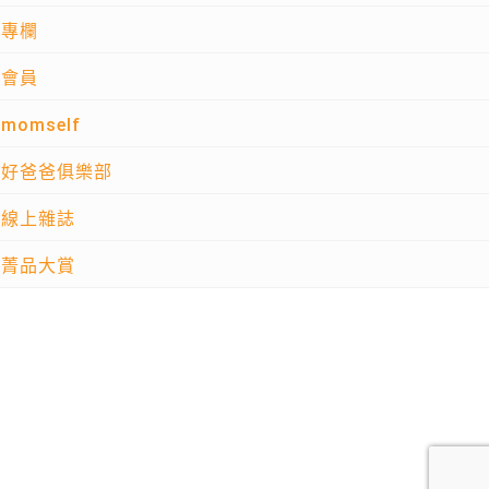
專欄
會員
momself
好爸爸俱樂部
線上雜誌
菁品大賞