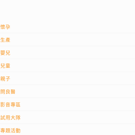
懷孕
生產
嬰兒
兒童
親子
問良醫
影音專區
試用大隊
專題活動