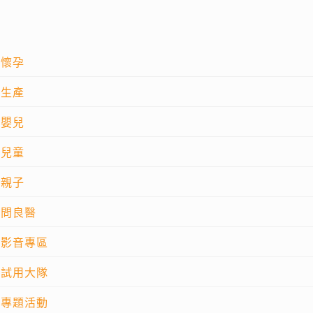
懷孕
生產
嬰兒
兒童
親子
問良醫
影音專區
試用大隊
專題活動