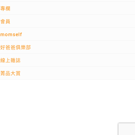
專欄
會員
momself
好爸爸俱樂部
線上雜誌
菁品大賞