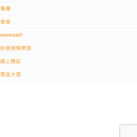
專欄
會員
momself
好爸爸俱樂部
線上雜誌
菁品大賞