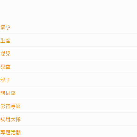
懷孕
生產
嬰兒
兒童
親子
問良醫
影音專區
試用大隊
專題活動