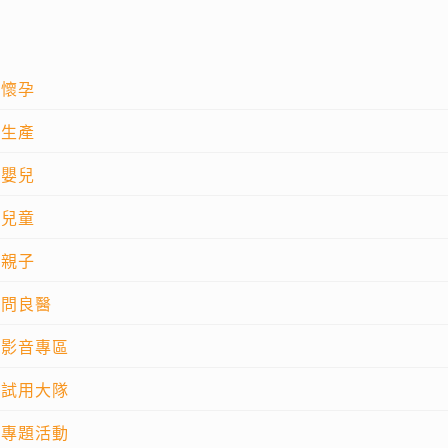
懷孕
生產
嬰兒
兒童
親子
問良醫
影音專區
試用大隊
專題活動