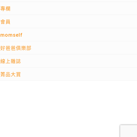
專欄
會員
momself
好爸爸俱樂部
線上雜誌
菁品大賞