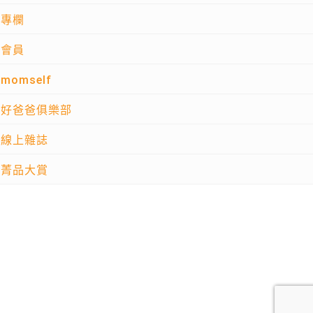
專欄
會員
momself
好爸爸俱樂部
線上雜誌
菁品大賞