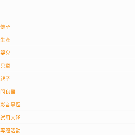
懷孕
生產
嬰兒
兒童
親子
問良醫
影音專區
試用大隊
專題活動