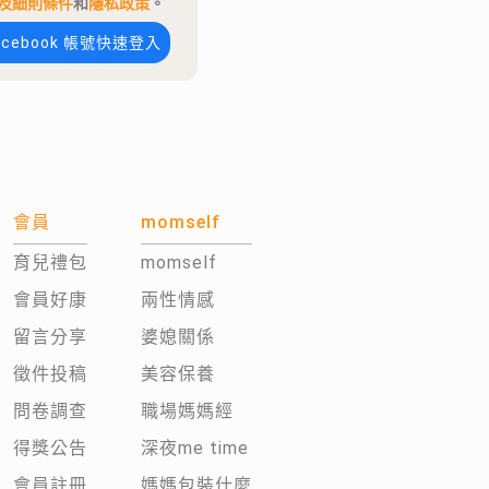
及細則條件
和
隱私政策
。
acebook 帳號快速登入
會員
momself
育兒禮包
momself
會員好康
兩性情感
留言分享
婆媳關係
徵件投稿
美容保養
問卷調查
職場媽媽經
得獎公告
深夜me time
會員註冊
媽媽包裝什麼