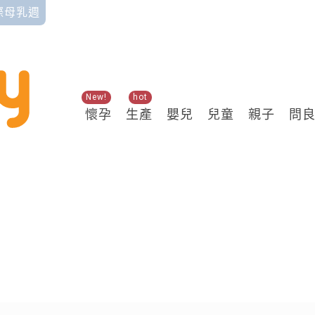
國際母乳週
New!
hot
懷孕
生產
嬰兒
兒童
親子
問
關鍵熱搜