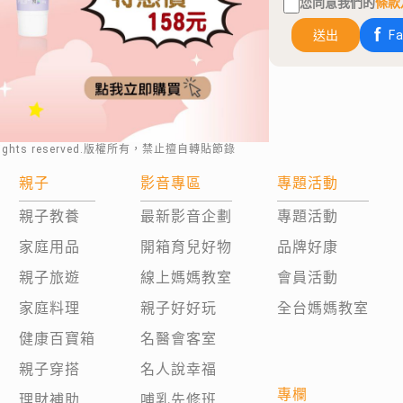
您同意我們的
條款
送出
F
rights reserved.版權所有，禁止擅自轉貼節錄
親子
影音專區
專題活動
親子教養
最新影音企劃
專題活動
家庭用品
開箱育兒好物
品牌好康
親子旅遊
線上媽媽教室
會員活動
家庭料理
親子好好玩
全台媽媽教室
健康百寶箱
名醫會客室
親子穿搭
名人說幸福
專欄
理財補助
哺乳先修班