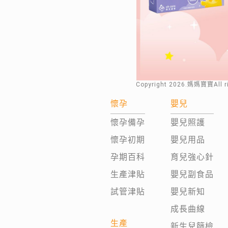
Copyright
2026
.媽媽寶寶All 
懷孕
嬰兒
懷孕備孕
嬰兒照護
懷孕初期
嬰兒用品
孕期百科
育兒強心針
生產津貼
嬰兒副食品
試管津貼
嬰兒新知
成長曲線
生產
新生兒篩檢