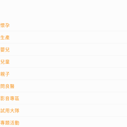
懷孕
生產
嬰兒
兒童
親子
問良醫
影音專區
試用大隊
專題活動