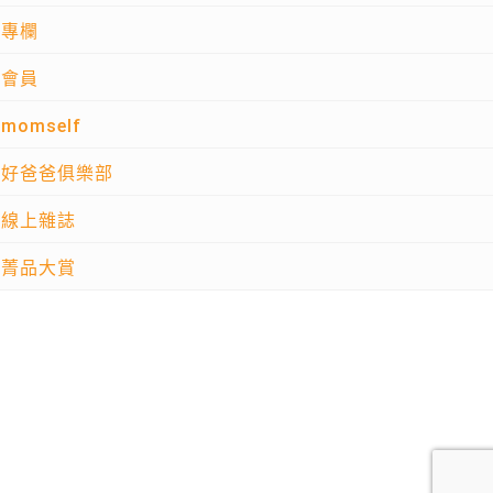
專欄
會員
momself
好爸爸俱樂部
線上雜誌
菁品大賞