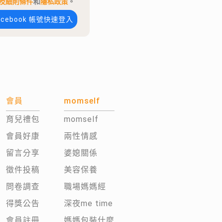
及細則條件
和
隱私政策
。
acebook 帳號快速登入
會員
momself
育兒禮包
momself
會員好康
兩性情感
留言分享
婆媳關係
徵件投稿
美容保養
問卷調查
職場媽媽經
得獎公告
深夜me time
會員註冊
媽媽包裝什麼