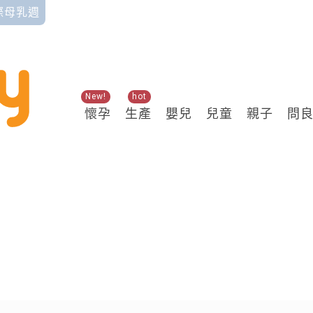
國際母乳週
New!
hot
懷孕
生產
嬰兒
兒童
親子
問
關鍵熱搜