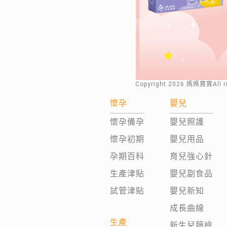
Copyright
2026
.媽媽寶寶All 
懷孕
嬰兒
懷孕備孕
嬰兒照護
懷孕初期
嬰兒用品
孕期百科
育兒強心針
生產津貼
嬰兒副食品
試管津貼
嬰兒新知
成長曲線
生產
新生兒篩檢