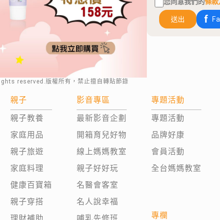
您同意我們的
條款
送出
F
rights reserved.版權所有，禁止擅自轉貼節錄
親子
影音專區
專題活動
親子教養
最新影音企劃
專題活動
家庭用品
開箱育兒好物
品牌好康
親子旅遊
線上媽媽教室
會員活動
家庭料理
親子好好玩
全台媽媽教室
健康百寶箱
名醫會客室
親子穿搭
名人說幸福
專欄
理財補助
哺乳先修班