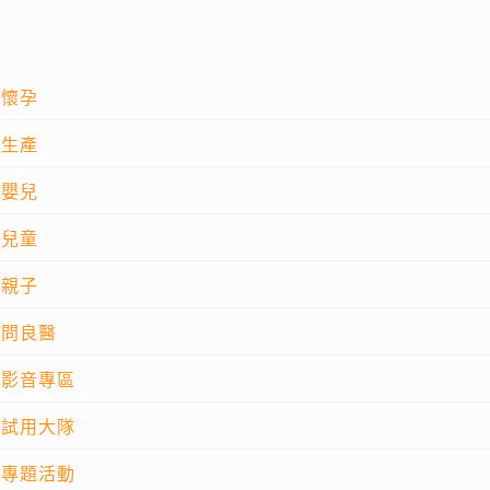
懷孕
生產
嬰兒
兒童
親子
問良醫
影音專區
試用大隊
專題活動