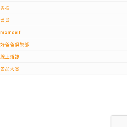
專欄
會員
momself
好爸爸俱樂部
線上雜誌
菁品大賞