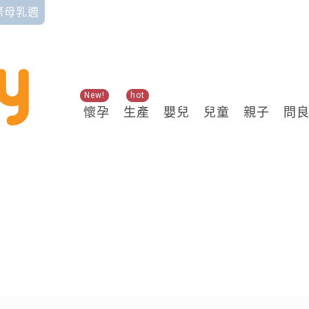
國際母乳週
New!
hot
懷孕
生產
嬰兒
兒童
親子
問
關鍵熱搜