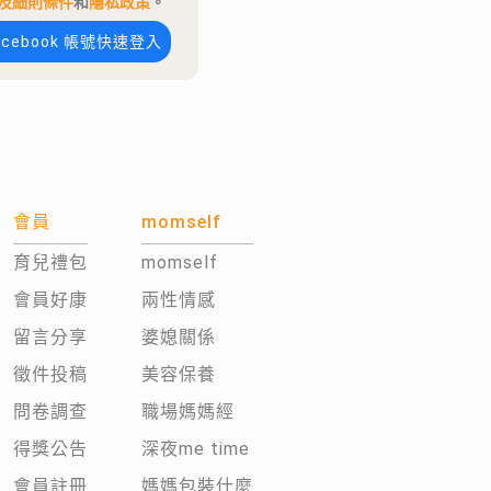
及細則條件
和
隱私政策
。
acebook 帳號快速登入
會員
momself
育兒禮包
momself
會員好康
兩性情感
留言分享
婆媳關係
徵件投稿
美容保養
問卷調查
職場媽媽經
得獎公告
深夜me time
會員註冊
媽媽包裝什麼