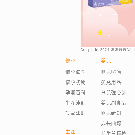
Copyright
2026
.媽媽寶寶All 
懷孕
嬰兒
懷孕備孕
嬰兒照護
懷孕初期
嬰兒用品
孕期百科
育兒強心針
生產津貼
嬰兒副食品
試管津貼
嬰兒新知
成長曲線
生產
新生兒篩檢