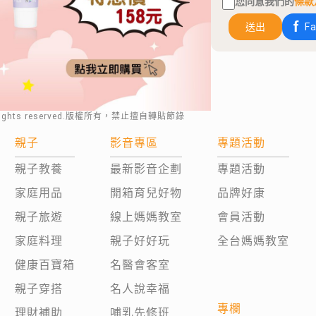
您同意我們的
條款
送出
F
rights reserved.版權所有，禁止擅自轉貼節錄
親子
影音專區
專題活動
親子教養
最新影音企劃
專題活動
家庭用品
開箱育兒好物
品牌好康
親子旅遊
線上媽媽教室
會員活動
家庭料理
親子好好玩
全台媽媽教室
健康百寶箱
名醫會客室
親子穿搭
名人說幸福
專欄
理財補助
哺乳先修班