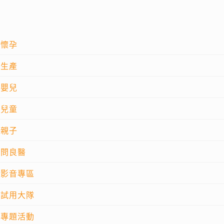
懷孕
生產
嬰兒
兒童
親子
問良醫
影音專區
試用大隊
專題活動