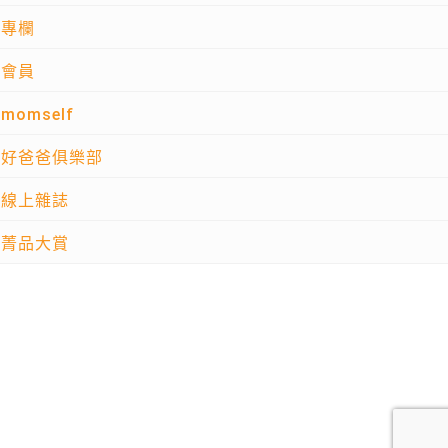
專欄
會員
momself
好爸爸俱樂部
線上雜誌
菁品大賞