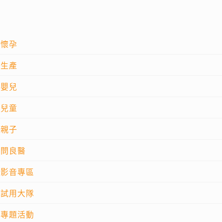
懷孕
生產
嬰兒
兒童
親子
問良醫
影音專區
試用大隊
專題活動