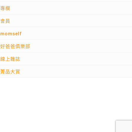
專欄
會員
momself
好爸爸俱樂部
線上雜誌
菁品大賞