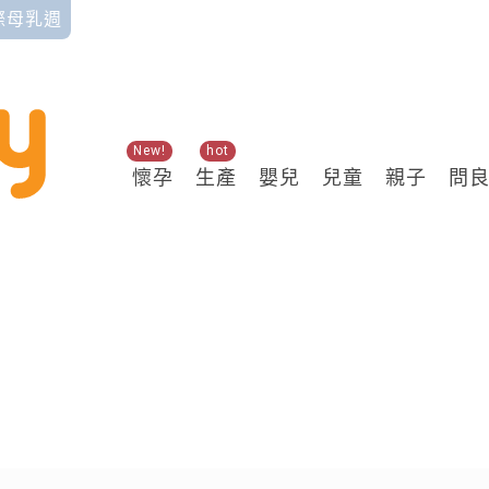
國際母乳週
New!
hot
懷孕
生產
嬰兒
兒童
親子
問
關鍵熱搜
付