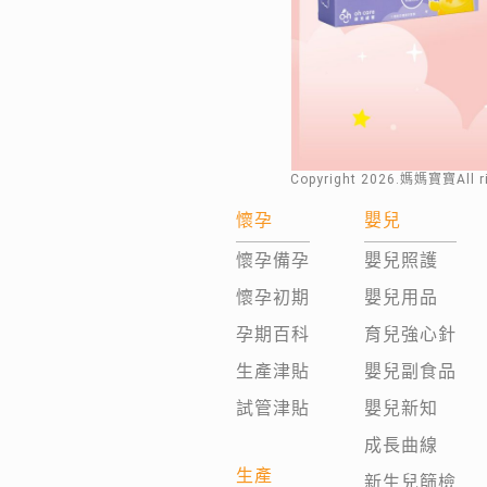
Copyright
2026
.媽媽寶寶All 
懷孕
嬰兒
懷孕備孕
嬰兒照護
懷孕初期
嬰兒用品
孕期百科
育兒強心針
生產津貼
嬰兒副食品
試管津貼
嬰兒新知
成長曲線
生產
新生兒篩檢