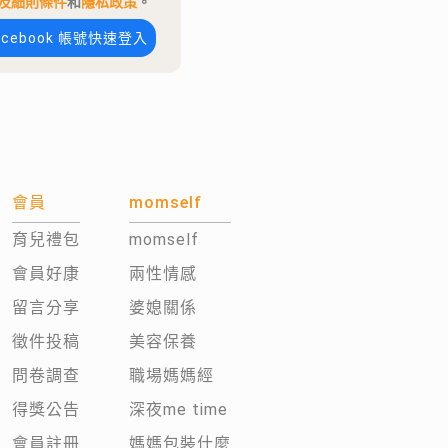
及細則條件
和
隱私政策
。
acebook 帳號快速登入
會員
momself
育兒禮包
momself
會員好康
兩性情感
留言分享
婆媳關係
徵件投稿
美容保養
問卷調查
職場媽媽經
得獎公告
深夜me time
會員註冊
媽媽包裝什麼