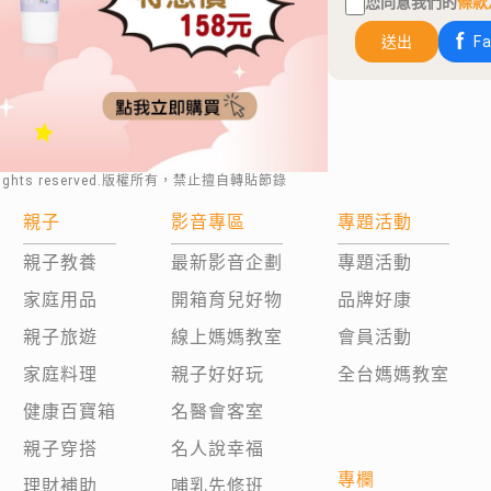
您同意我們的
條款
送出
F
rights reserved.版權所有，禁止擅自轉貼節錄
親子
影音專區
專題活動
親子教養
最新影音企劃
專題活動
家庭用品
開箱育兒好物
品牌好康
親子旅遊
線上媽媽教室
會員活動
家庭料理
親子好好玩
全台媽媽教室
健康百寶箱
名醫會客室
親子穿搭
名人說幸福
專欄
理財補助
哺乳先修班