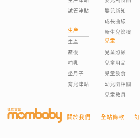
生產津貼
嬰兒副食品
試管津貼
嬰兒新知
成長曲線
生產
新生兒篩檢
兒童
生產
產後
兒童照顧
哺乳
兒童用品
坐月子
兒童飲食
育兒津貼
幼兒園相關
兒童教具
關於我們
全站條款