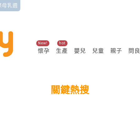
國際母乳週
New!
hot
懷孕
生產
嬰兒
兒童
親子
問
關鍵熱搜