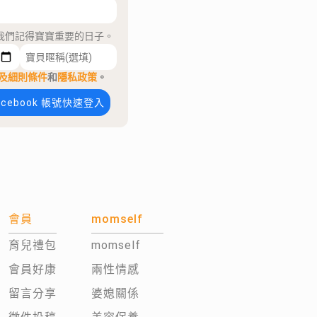
我們記得寶寶重要的日子。
及細則條件
和
隱私政策
。
acebook 帳號快速登入
會員
momself
育兒禮包
momself
會員好康
兩性情感
留言分享
婆媳關係