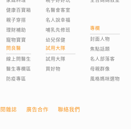
家庭料理
親子好好玩
全台媽媽教室
健康百寶箱
名醫會客室
親子穿搭
名人說幸福
專欄
理財補助
哺乳先修班
封面人物
寵物寶寶
幼兒保健
問良醫
試用大隊
焦點話題
線上問醫生
試用大隊
名人部落客
醫生專欄區
買好物
母親群像
防疫專區
風格媽咪選物
訂閱雜誌
廣告合作
聯絡我們