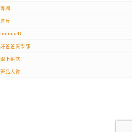
專欄
會員
momself
好爸爸俱樂部
線上雜誌
菁品大賞