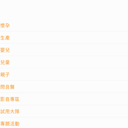
懷孕
生產
嬰兒
兒童
親子
問良醫
影音專區
試用大隊
專題活動