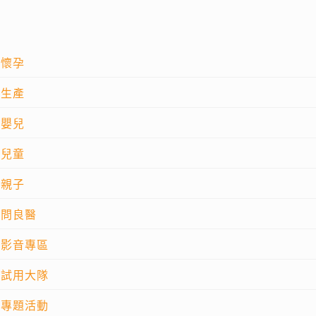
懷孕
生產
嬰兒
兒童
親子
問良醫
影音專區
試用大隊
專題活動