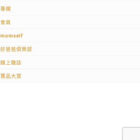
專欄
會員
momself
好爸爸俱樂部
線上雜誌
菁品大賞