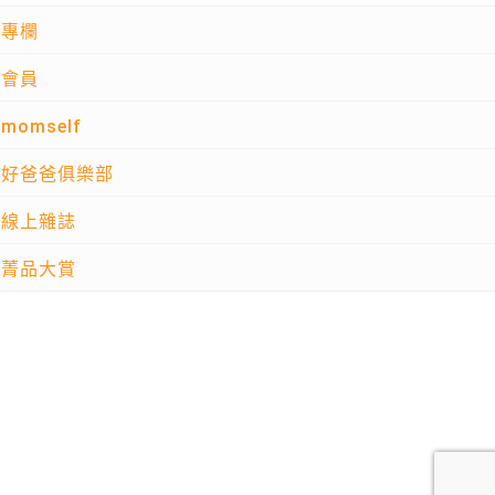
專欄
會員
momself
好爸爸俱樂部
線上雜誌
菁品大賞