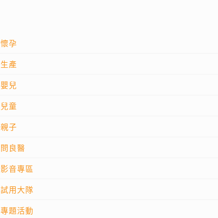
懷孕
生產
嬰兒
兒童
親子
問良醫
影音專區
試用大隊
專題活動