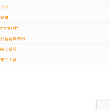
專欄
會員
momself
好爸爸俱樂部
線上雜誌
菁品大賞