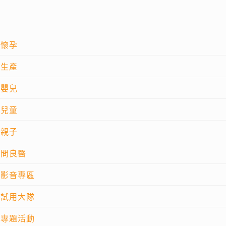
懷孕
生產
嬰兒
兒童
親子
問良醫
影音專區
試用大隊
專題活動