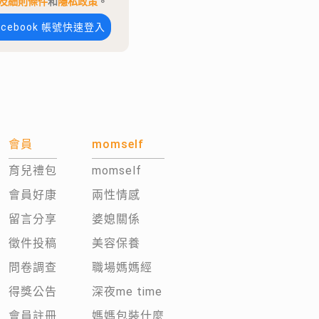
及細則條件
和
隱私政策
。
acebook 帳號快速登入
會員
momself
育兒禮包
momself
會員好康
兩性情感
留言分享
婆媳關係
徵件投稿
美容保養
問卷調查
職場媽媽經
得獎公告
深夜me time
會員註冊
媽媽包裝什麼