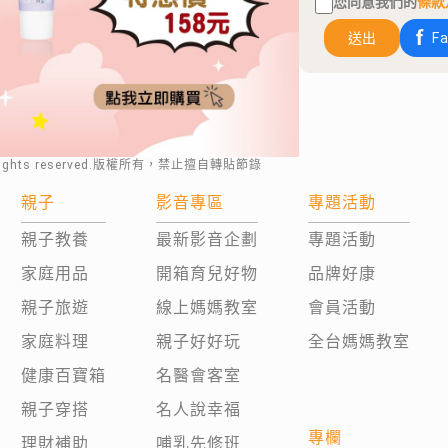
您同意我們的
條款
送出
F
rights reserved.版權所有，禁止擅自轉貼節錄
親子
影音專區
專題活動
親子教養
最新影音企劃
專題活動
家庭用品
開箱育兒好物
品牌好康
親子旅遊
線上媽媽教室
會員活動
家庭料理
親子好好玩
全台媽媽教室
健康百寶箱
名醫會客室
親子穿搭
名人說幸福
專欄
理財補助
哺乳先修班