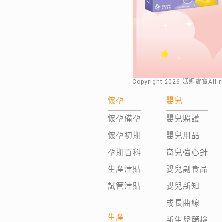
Copyright
2026
.媽媽寶寶All 
懷孕
嬰兒
懷孕備孕
嬰兒照護
懷孕初期
嬰兒用品
孕期百科
育兒強心針
生產津貼
嬰兒副食品
試管津貼
嬰兒新知
成長曲線
生產
新生兒篩檢