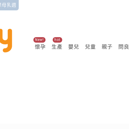
國際母乳週
New!
hot
懷孕
生產
嬰兒
兒童
親子
問
關鍵熱搜