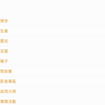
懷孕
生產
嬰兒
兒童
親子
問良醫
影音專區
試用大隊
專題活動