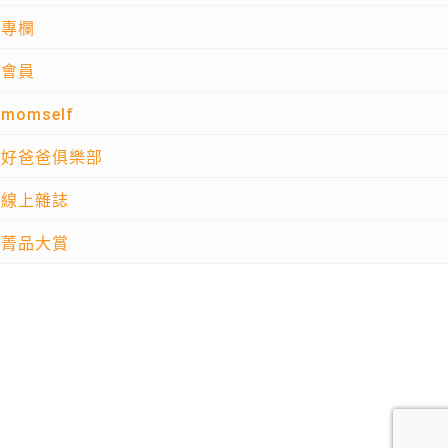
專欄
會員
momself
好爸爸俱樂部
線上雜誌
菁品大賞