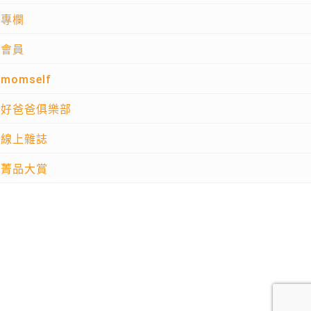
專欄
會員
momself
好爸爸俱樂部
線上雜誌
菁品大賞