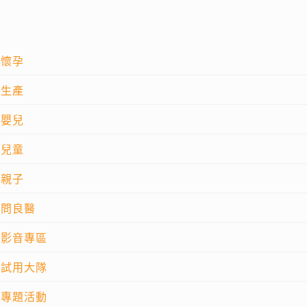
懷孕
生產
嬰兒
兒童
親子
問良醫
影音專區
試用大隊
專題活動