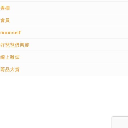
專欄
會員
momself
好爸爸俱樂部
線上雜誌
菁品大賞