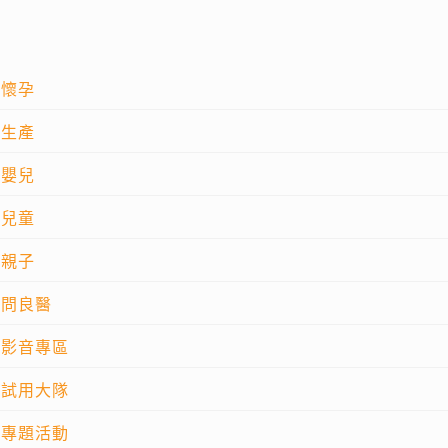
懷孕
生產
嬰兒
兒童
親子
問良醫
影音專區
試用大隊
專題活動