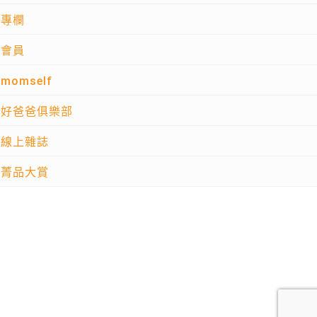
專欄
會員
momself
好爸爸俱樂部
線上雜誌
菁品大賞