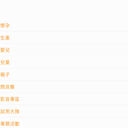
懷孕
生產
嬰兒
兒童
親子
問良醫
影音專區
試用大隊
專題活動