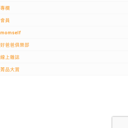
專欄
會員
momself
好爸爸俱樂部
線上雜誌
菁品大賞