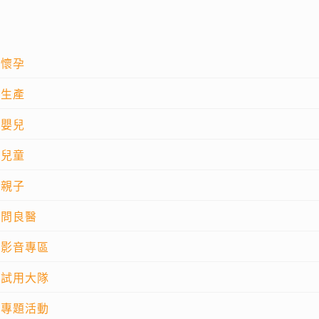
懷孕
生產
嬰兒
兒童
親子
問良醫
影音專區
試用大隊
專題活動