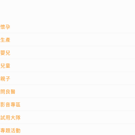
懷孕
生產
嬰兒
兒童
親子
問良醫
影音專區
試用大隊
專題活動