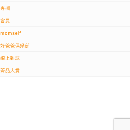
專欄
會員
momself
好爸爸俱樂部
線上雜誌
菁品大賞