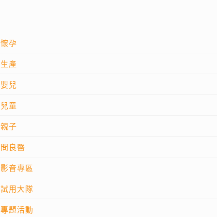
懷孕
生產
嬰兒
兒童
親子
問良醫
影音專區
試用大隊
專題活動