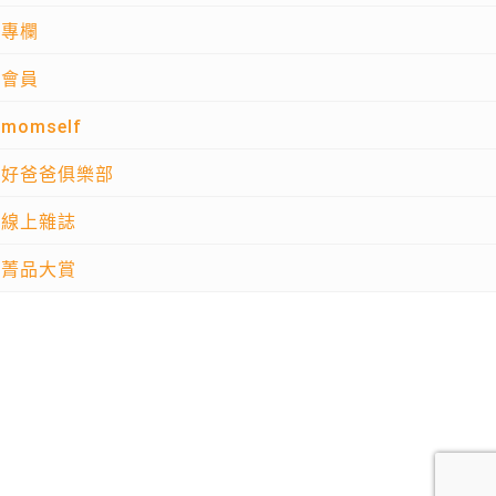
專欄
會員
momself
好爸爸俱樂部
線上雜誌
菁品大賞