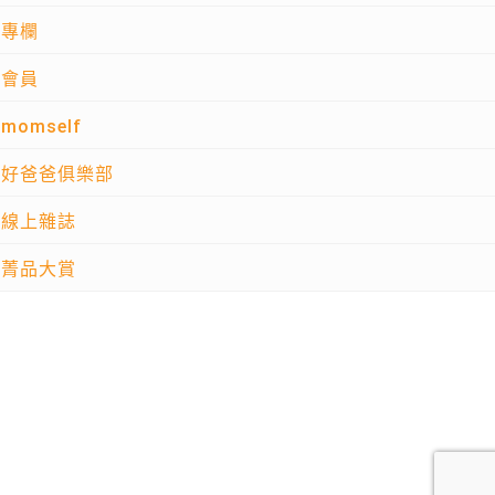
專欄
會員
momself
好爸爸俱樂部
線上雜誌
菁品大賞