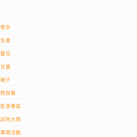
懷孕
生產
嬰兒
兒童
親子
問良醫
影音專區
試用大隊
專題活動