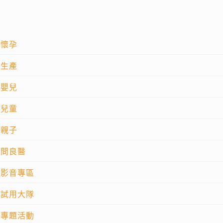
懷孕
生產
嬰兒
兒童
親子
問良醫
影音專區
試用大隊
專題活動