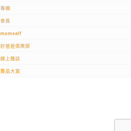
專欄
會員
momself
好爸爸俱樂部
線上雜誌
菁品大賞