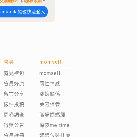
及細則條件
和
隱私政策
。
acebook 帳號快速登入
會員
momself
育兒禮包
momself
會員好康
兩性情感
留言分享
婆媳關係
徵件投稿
美容保養
問卷調查
職場媽媽經
得獎公告
深夜me time
會員註冊
媽媽包裝什麼