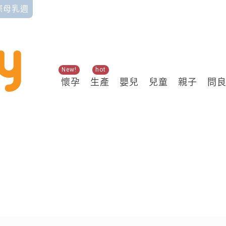
國際母乳週
New!
hot
懷孕
生產
嬰兒
兒童
親子
問
關鍵熱搜