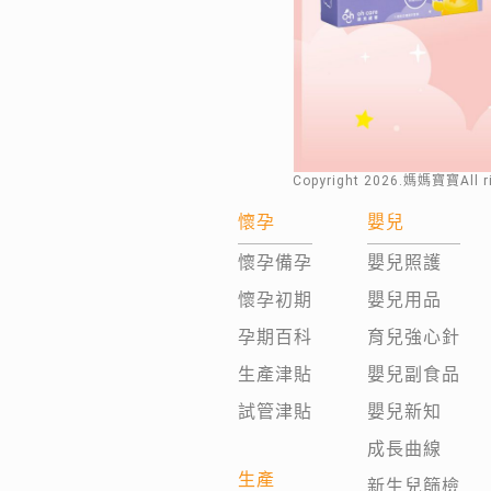
Copyright
2026
.媽媽寶寶All 
懷孕
嬰兒
懷孕備孕
嬰兒照護
懷孕初期
嬰兒用品
孕期百科
育兒強心針
生產津貼
嬰兒副食品
試管津貼
嬰兒新知
成長曲線
生產
新生兒篩檢