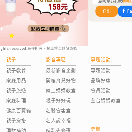
您同意我們的
條款
送出
F
rights reserved.版權所有，禁止擅自轉貼節錄
親子
影音專區
專題活動
親子教養
最新影音企劃
專題活動
家庭用品
開箱育兒好物
品牌好康
親子旅遊
線上媽媽教室
會員活動
家庭料理
親子好好玩
全台媽媽教室
健康百寶箱
名醫會客室
親子穿搭
名人說幸福
專欄
理財補助
哺乳先修班