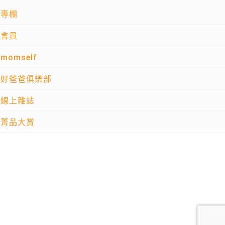
專欄
會員
momself
好爸爸俱樂部
線上雜誌
菁品大賞