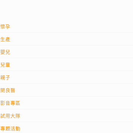
懷孕
生產
嬰兒
兒童
親子
問良醫
影音專區
試用大隊
專題活動