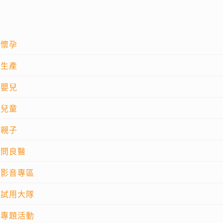
懷孕
生產
嬰兒
兒童
親子
問良醫
影音專區
試用大隊
專題活動