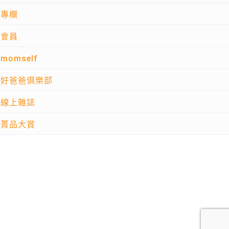
專欄
會員
momself
好爸爸俱樂部
線上雜誌
菁品大賞