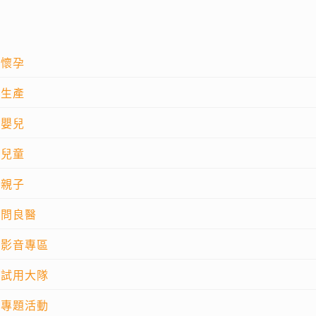
懷孕
生產
嬰兒
兒童
親子
問良醫
影音專區
試用大隊
專題活動