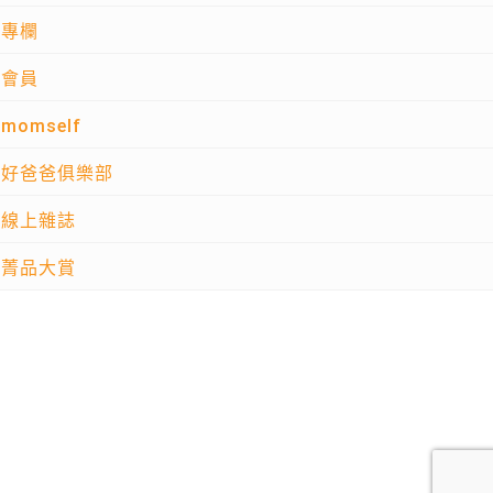
專欄
會員
momself
好爸爸俱樂部
線上雜誌
菁品大賞