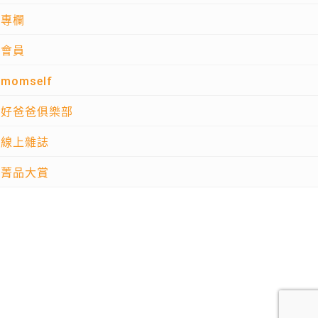
專欄
會員
momself
好爸爸俱樂部
線上雜誌
菁品大賞