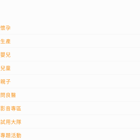
懷孕
生產
嬰兒
兒童
親子
問良醫
影音專區
試用大隊
專題活動