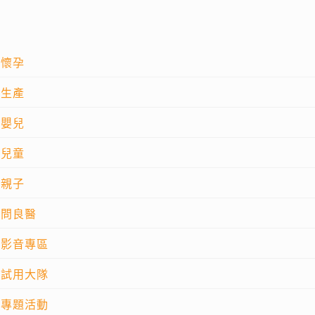
懷孕
生產
嬰兒
兒童
親子
問良醫
影音專區
試用大隊
專題活動