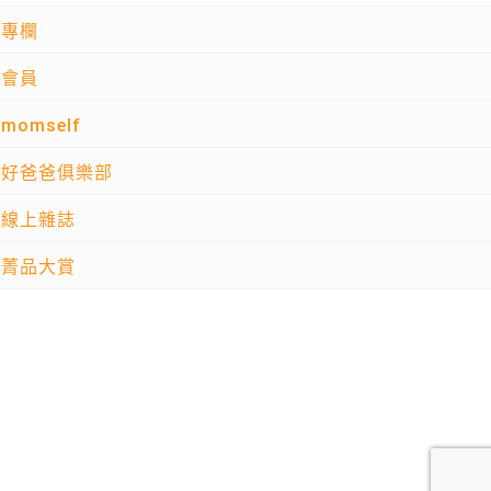
專欄
會員
momself
好爸爸俱樂部
線上雜誌
菁品大賞