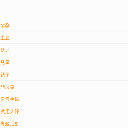
懷孕
生產
嬰兒
兒童
親子
問良醫
影音專區
試用大隊
專題活動