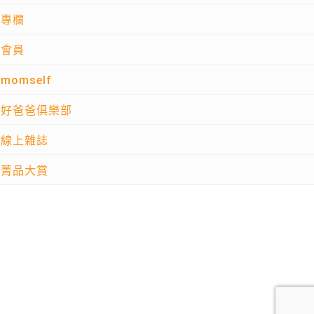
專欄
會員
momself
好爸爸俱樂部
線上雜誌
菁品大賞