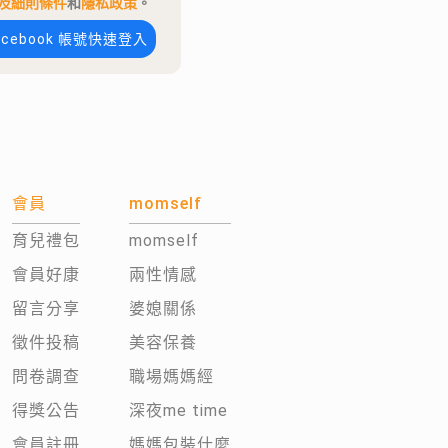
及細則條件
和
隱私政策
。
acebook 帳號快速登入
會員
momself
育兒禮包
momself
會員好康
兩性情感
留言分享
婆媳關係
徵件投稿
美容保養
問卷調查
職場媽媽經
得獎公告
深夜me time
會員註冊
媽媽包裝什麼