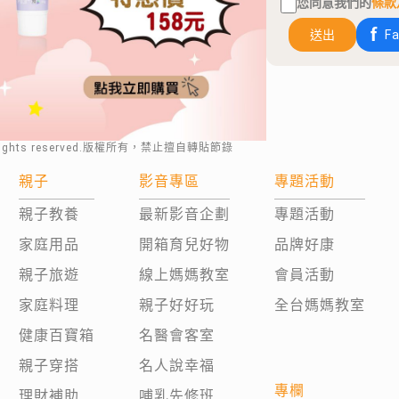
您同意我們的
條款
送出
F
rights reserved.版權所有，禁止擅自轉貼節錄
親子
影音專區
專題活動
親子教養
最新影音企劃
專題活動
家庭用品
開箱育兒好物
品牌好康
親子旅遊
線上媽媽教室
會員活動
家庭料理
親子好好玩
全台媽媽教室
健康百寶箱
名醫會客室
親子穿搭
名人說幸福
專欄
理財補助
哺乳先修班