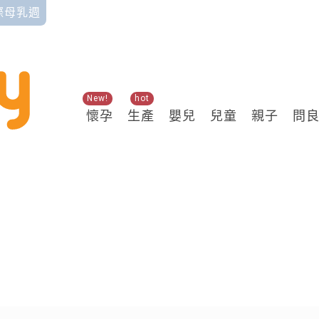
國際母乳週
New!
hot
懷孕
生產
嬰兒
兒童
親子
問
關鍵熱搜