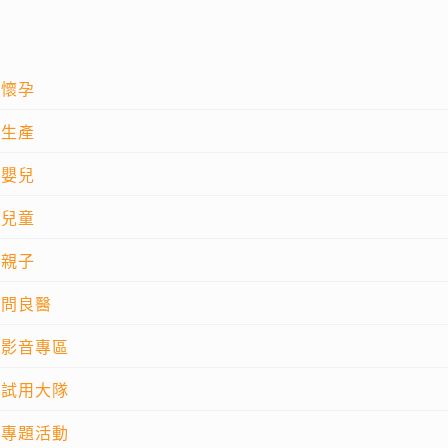
懷孕
生產
嬰兒
兒童
親子
問良醫
影音專區
試用大隊
專題活動