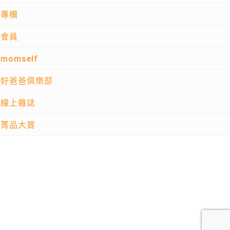
專欄
會員
momself
好爸爸俱樂部
線上雜誌
菁品大賞