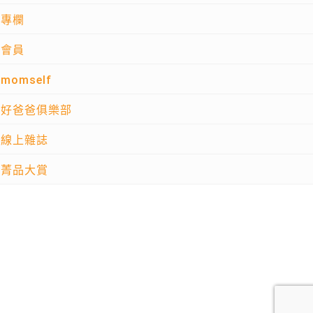
專欄
會員
momself
好爸爸俱樂部
線上雜誌
菁品大賞