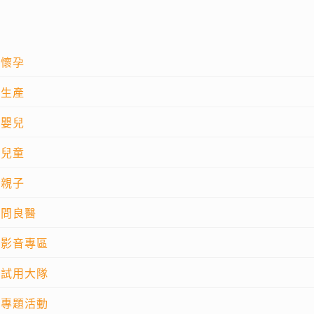
懷孕
生產
嬰兒
兒童
親子
問良醫
影音專區
試用大隊
專題活動