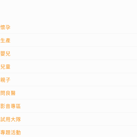
懷孕
生產
嬰兒
兒童
親子
問良醫
影音專區
試用大隊
專題活動