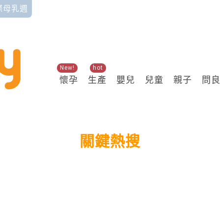
國際母乳週
New!
hot
懷孕
生產
嬰兒
兒童
親子
問
關鍵熱搜