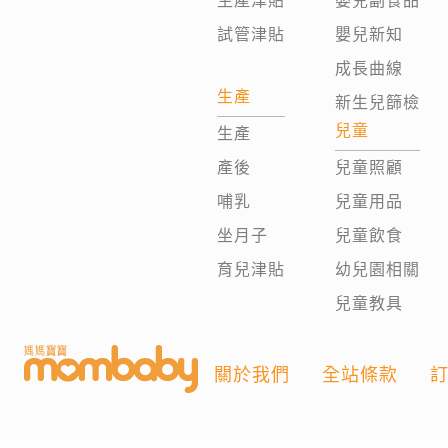
生產津貼
嬰兒副食品
試管津貼
嬰兒新知
成長曲線
生產
新生兒篩檢
兒童
生產
產後
兒童照顧
哺乳
兒童用品
坐月子
兒童飲食
育兒津貼
幼兒園相關
兒童教具
關於我們
全站條款