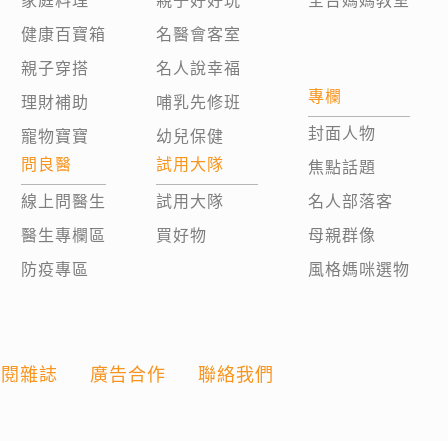
家庭料理
親子好好玩
全台媽媽教室
健康百寶箱
名醫會客室
親子穿搭
名人說幸福
專欄
理財補助
哺乳先修班
封面人物
寵物寶寶
幼兒保健
問良醫
試用大隊
焦點話題
線上問醫生
試用大隊
名人部落客
醫生專欄區
買好物
母親群像
防疫專區
風格媽咪選物
訂閱雜誌
廣告合作
聯絡我們