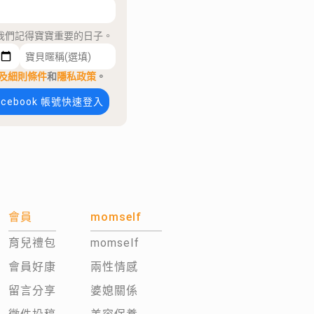
我們記得寶寶重要的日子。
及細則條件
和
隱私政策
。
acebook 帳號快速登入
會員
momself
育兒禮包
momself
會員好康
兩性情感
留言分享
婆媳關係