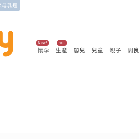
國際母乳週
New!
hot
懷孕
生產
嬰兒
兒童
親子
問
關鍵熱搜