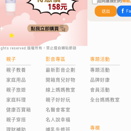
您同意我們的
條款
送出
F
rights reserved.版權所有，禁止擅自轉貼節錄
親子
影音專區
專題活動
親子教養
最新影音企劃
專題活動
家庭用品
開箱育兒好物
品牌好康
親子旅遊
線上媽媽教室
會員活動
家庭料理
親子好好玩
全台媽媽教室
健康百寶箱
名醫會客室
親子穿搭
名人說幸福
專欄
理財補助
哺乳先修班