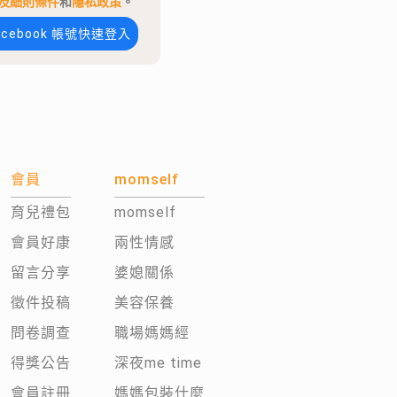
及細則條件
和
隱私政策
。
acebook 帳號快速登入
會員
momself
育兒禮包
momself
會員好康
兩性情感
留言分享
婆媳關係
徵件投稿
美容保養
問卷調查
職場媽媽經
得獎公告
深夜me time
會員註冊
媽媽包裝什麼