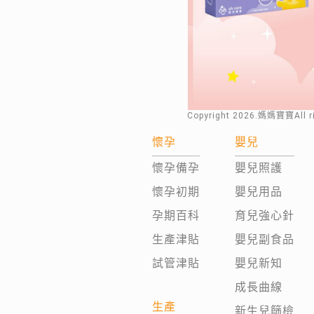
Copyright
2026
.媽媽寶寶All 
懷孕
嬰兒
懷孕備孕
嬰兒照護
懷孕初期
嬰兒用品
孕期百科
育兒強心針
生產津貼
嬰兒副食品
試管津貼
嬰兒新知
成長曲線
生產
新生兒篩檢