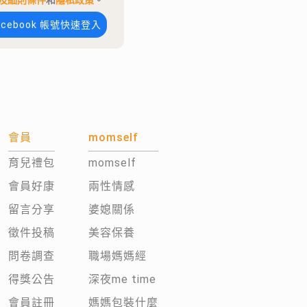
及細則條件
和
隱私政策
。
acebook 帳號快速登入
會員
momself
育兒禮包
momself
會員好康
兩性情感
留言分享
婆媳關係
徵件投稿
美容保養
問卷調查
職場媽媽經
得獎公告
深夜me time
會員註冊
媽媽包裝什麼