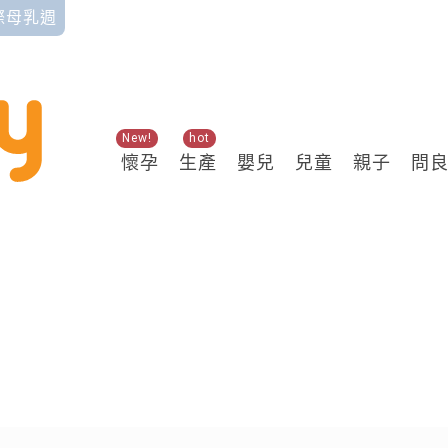
國際母乳週
New!
hot
懷孕
生產
嬰兒
兒童
親子
問
關鍵熱搜