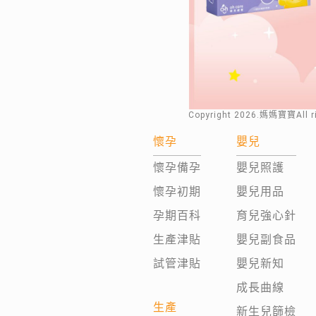
Copyright
2026
.媽媽寶寶All 
懷孕
嬰兒
懷孕備孕
嬰兒照護
懷孕初期
嬰兒用品
孕期百科
育兒強心針
生產津貼
嬰兒副食品
試管津貼
嬰兒新知
成長曲線
生產
新生兒篩檢