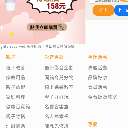
您同意我們的
條款
送出
F
rights reserved.版權所有，禁止擅自轉貼節錄
親子
影音專區
專題活動
親子教養
最新影音企劃
專題活動
家庭用品
開箱育兒好物
品牌好康
親子旅遊
線上媽媽教室
會員活動
家庭料理
親子好好玩
全台媽媽教室
健康百寶箱
名醫會客室
親子穿搭
名人說幸福
專欄
理財補助
哺乳先修班