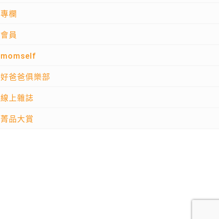
專欄
會員
momself
好爸爸俱樂部
線上雜誌
菁品大賞