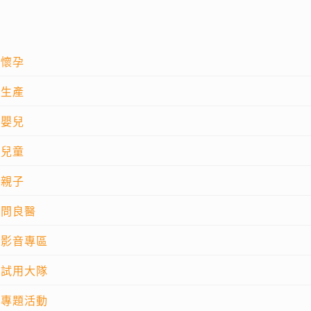
懷孕
生產
嬰兒
兒童
親子
問良醫
影音專區
試用大隊
專題活動