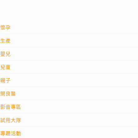
懷孕
生產
嬰兒
兒童
親子
問良醫
影音專區
試用大隊
專題活動