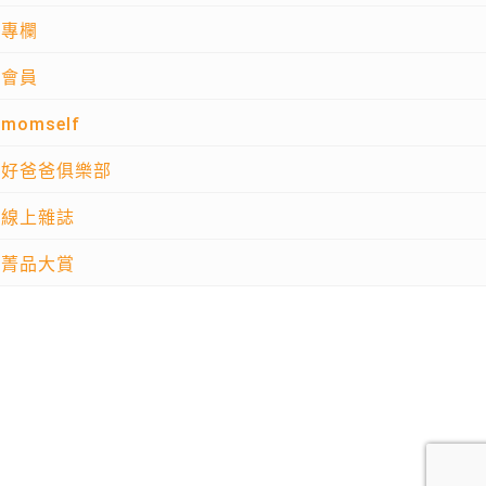
專欄
會員
momself
好爸爸俱樂部
線上雜誌
菁品大賞