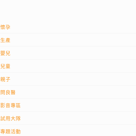
懷孕
生產
嬰兒
兒童
親子
問良醫
影音專區
試用大隊
專題活動