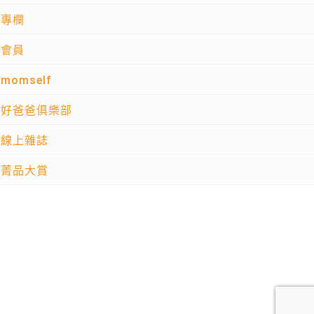
專欄
會員
momself
好爸爸俱樂部
線上雜誌
菁品大賞