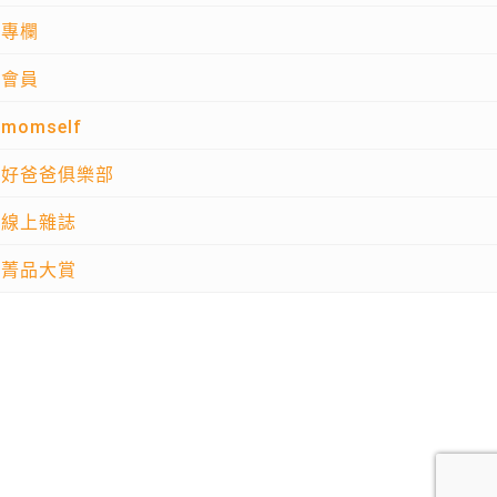
專欄
會員
momself
好爸爸俱樂部
線上雜誌
菁品大賞