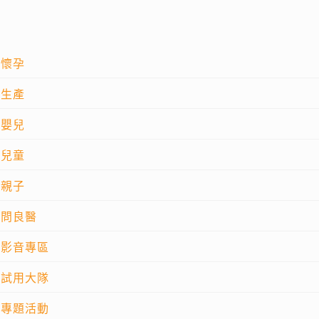
懷孕
生產
嬰兒
兒童
親子
問良醫
影音專區
試用大隊
專題活動