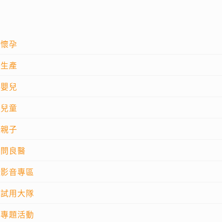
懷孕
生產
嬰兒
兒童
親子
問良醫
影音專區
試用大隊
專題活動