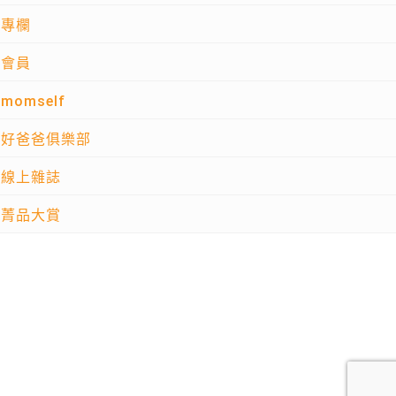
專欄
會員
momself
好爸爸俱樂部
線上雜誌
菁品大賞