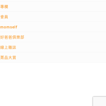
專欄
會員
momself
好爸爸俱樂部
線上雜誌
菁品大賞