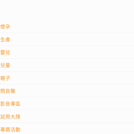
懷孕
生產
嬰兒
兒童
親子
問良醫
影音專區
試用大隊
專題活動