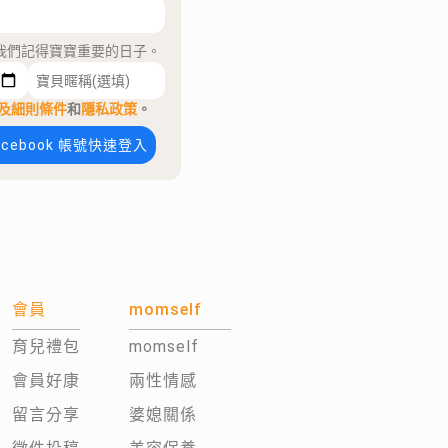
我們記得寶寶重要的日子。
及細則條件
和
隱私政策
。
acebook 帳號快速登入
會員
momself
育兒禮包
momself
會員好康
兩性情感
留言分享
婆媳關係