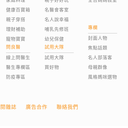
家庭料理
親子好好玩
全台媽媽教室
健康百寶箱
名醫會客室
親子穿搭
名人說幸福
專欄
理財補助
哺乳先修班
封面人物
寵物寶寶
幼兒保健
問良醫
試用大隊
焦點話題
線上問醫生
試用大隊
名人部落客
醫生專欄區
買好物
母親群像
防疫專區
風格媽咪選物
訂閱雜誌
廣告合作
聯絡我們