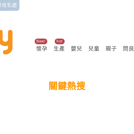
國際母乳週
New!
hot
懷孕
生產
嬰兒
兒童
親子
問
關鍵熱搜