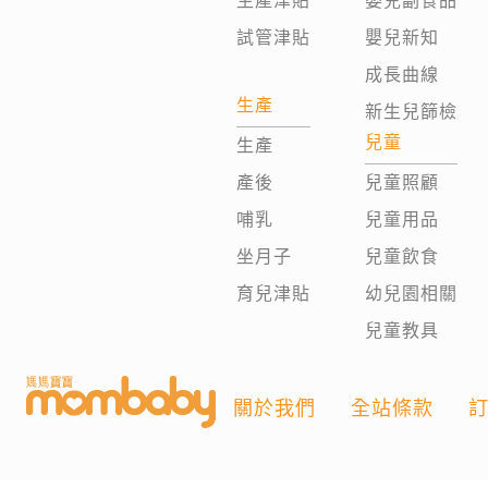
生產津貼
嬰兒副食品
試管津貼
嬰兒新知
成長曲線
生產
新生兒篩檢
兒童
生產
產後
兒童照顧
哺乳
兒童用品
坐月子
兒童飲食
育兒津貼
幼兒園相關
兒童教具
關於我們
全站條款