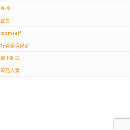
專欄
會員
momself
好爸爸俱樂部
線上雜誌
菁品大賞