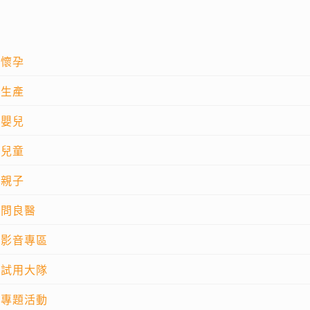
懷孕
生產
嬰兒
兒童
親子
問良醫
影音專區
試用大隊
專題活動